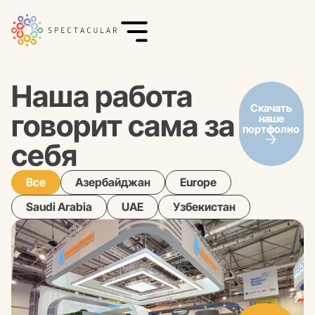
Наша работа
Скачать
говорит сама за
наше
портфолио
себя
Все
Азербайджан
Europe
Saudi Arabia
UAE
Узбекистан