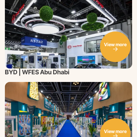
View more
BYD | WFES Abu Dhabi
View more