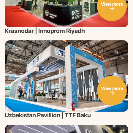
View more
Krasnodar | Innoprom Riyadh
View more
Uzbekistan Pavillion | TTF Baku