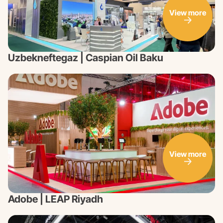
View more
Uzbekneftegaz | Caspian Oil Baku
View more
Adobe | LEAP Riyadh