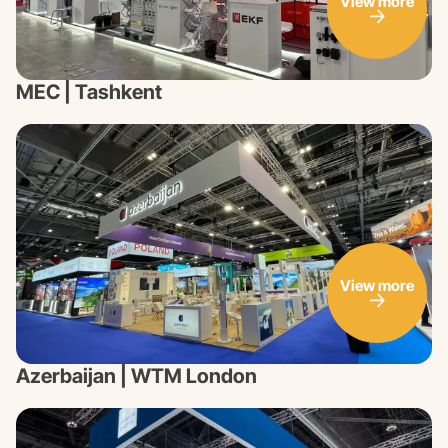
View more
MEC | Tashkent
View more
Azerbaijan | WTM London