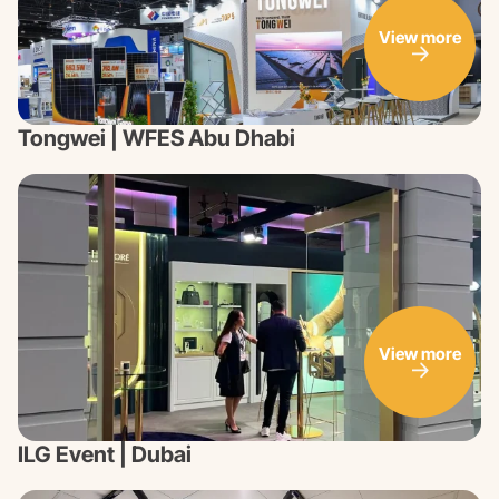
View more
Tongwei | WFES Abu Dhabi
View more
ILG Event | Dubai